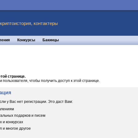
 криптоистория, контактеры
ления
Конкурсы
Бакинцы
той странице.
пользователя, чтобы получить доступ к этой странице.
ация
сли у Вас нет регистрации. Это даст Вам:
овлениям
уальных подарков и писем
х и конкурсах
 и многое другое