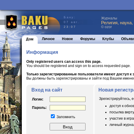
Баку:
Журналы
Религия, наука,
07 авг.
© ozor
23:07
Личное
Новое
Форумы
Клубы
Объяв
Дом
Информация
Only registered users can access this page.
You should be registered and sign on to access requested page.
Только зарегистрированные пользователи имеют доступ к э
Вы должны быть зарегистрированы и зайти под Вашем именем 
Вход на сайт
Новая регистр
Зрегистрируйтесь, е
Логин:
доступ к обн
Пароль:
посылка вирт
Запомнить
участие в игра
личный журнал