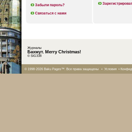
Зарегистрирова
Забыли пароль?
Связаться с нами
Журналы
Бахмут. Merry Christmas!
© SIG338
© 1998-2026 Baku Pages™. Все права защищены •
Условия
•
Конфид