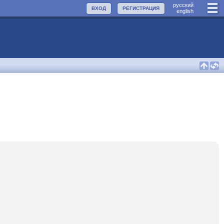
руccкий
ВХОД
РЕГИСТРАЦИЯ
english