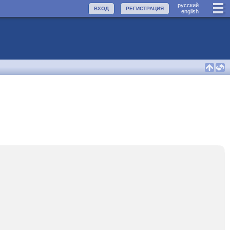
руccкий
ВХОД
РЕГИСТРАЦИЯ
english