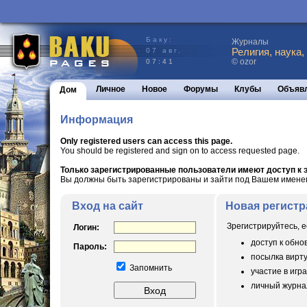
Баку:
Журналы
Религия, наука,
07 авг.
© ozor
07:41
Личное
Новое
Форумы
Клубы
Объяв
Дом
Информация
Only registered users can access this page.
You should be registered and sign on to access requested page.
Только зарегистрированные пользователи имеют доступ к э
Вы должны быть зарегистрированы и зайти под Вашем именем 
Вход на сайт
Новая регистр
Зрегистрируйтесь, е
Логин:
доступ к обн
Пароль:
посылка вирт
Запомнить
участие в игра
личный журнал