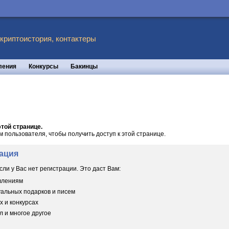
 криптоистория, контактеры
ления
Конкурсы
Бакинцы
той странице.
пользователя, чтобы получить доступ к этой странице.
ация
сли у Вас нет регистрации. Это даст Вам:
овлениям
уальных подарков и писем
х и конкурсах
 и многое другое