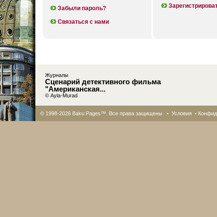
Зарегистрирова
Забыли пароль?
Связаться с нами
Журналы
Сценарий детективного фильма
"Американская...
© Ayla-Murad
© 1998-2026 Baku Pages™. Все права защищены •
Условия
•
Конфид