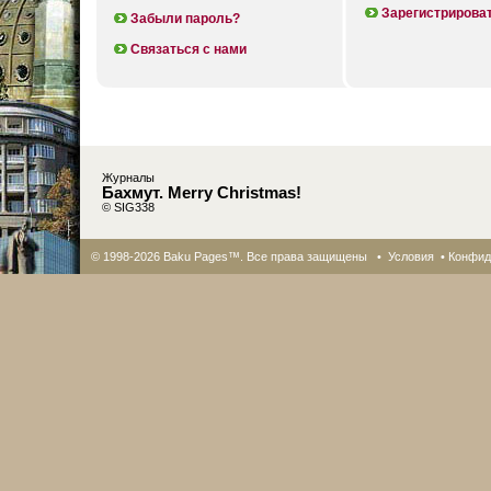
Зарегистрирова
Забыли пароль?
Связаться с нами
Журналы
Бахмут. Merry Christmas!
© SIG338
© 1998-2026 Baku Pages™. Все права защищены •
Условия
•
Конфид