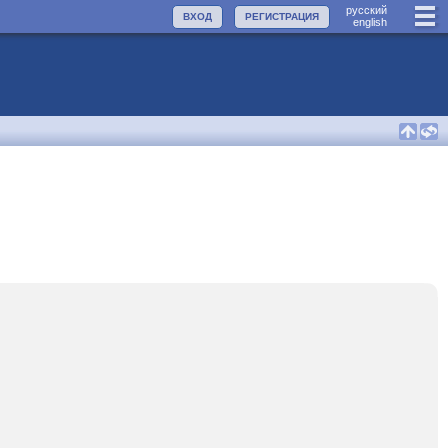
руccкий
ВХОД
РЕГИСТРАЦИЯ
english