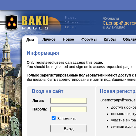
Баку:
Журналы
Сценарий детек
08 авг.
© Ayla-Murad
18:46
Личное
Новое
Форумы
Клубы
Объяв
Дом
Информация
Only registered users can access this page.
You should be registered and sign on to access requested page.
Только зарегистрированные пользователи имеют доступ к э
Вы должны быть зарегистрированы и зайти под Вашем именем 
Вход на сайт
Новая регистр
Зрегистрируйтесь, е
Логин:
доступ к обн
Пароль:
посылка вирт
Запомнить
участие в игра
личный журнал