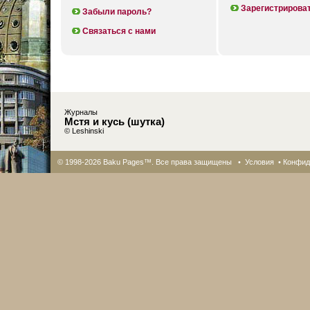
Зарегистрирова
Забыли пароль?
Связаться с нами
Журналы
Мстя и кусь (шутка)
© Leshinski
© 1998-2026 Baku Pages™. Все права защищены •
Условия
•
Конфид