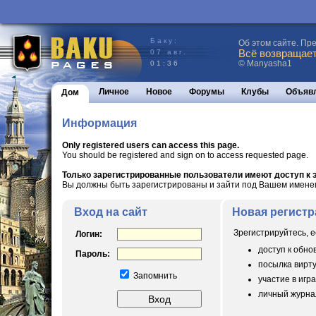
Баку:
Об этом сайте. Пр
Всё возвращаетс
07 авг.
© Manyasha1
01:36
Личное
Новое
Форумы
Клубы
Объяв
Дом
Информация
Only registered users can access this page.
You should be registered and sign on to access requested page.
Только зарегистрированные пользователи имеют доступ к э
Вы должны быть зарегистрированы и зайти под Вашем именем 
Вход на сайт
Новая регистр
Зрегистрируйтесь, е
Логин:
доступ к обн
Пароль:
посылка вирт
Запомнить
участие в игра
личный журнал