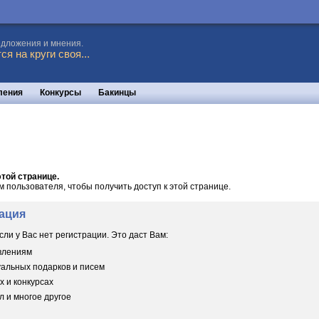
едложения и мнения.
я на круги своя...
ления
Конкурсы
Бакинцы
той странице.
пользователя, чтобы получить доступ к этой странице.
ация
сли у Вас нет регистрации. Это даст Вам:
овлениям
уальных подарков и писем
х и конкурсах
 и многое другое