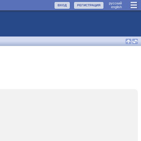
руccкий
ВХОД
РЕГИСТРАЦИЯ
english