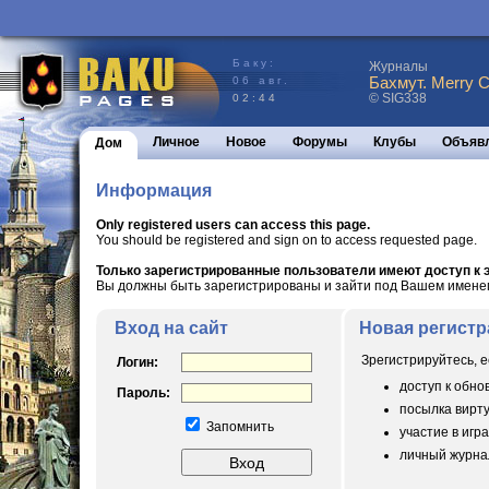
Баку:
Журналы
Бахмут. Merry C
06 авг.
© SIG338
02:44
Личное
Новое
Форумы
Клубы
Объяв
Дом
Информация
Only registered users can access this page.
You should be registered and sign on to access requested page.
Только зарегистрированные пользователи имеют доступ к э
Вы должны быть зарегистрированы и зайти под Вашем именем 
Вход на сайт
Новая регистр
Зрегистрируйтесь, е
Логин:
доступ к обн
Пароль:
посылка вирт
Запомнить
участие в игра
личный журнал