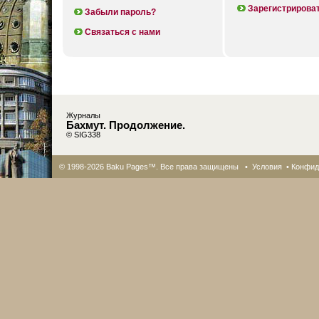
Зарегистрирова
Забыли пароль?
Связаться с нами
Журналы
Бахмут. Продолжение.
© SIG338
© 1998-2026 Baku Pages™. Все права защищены •
Условия
•
Конфид