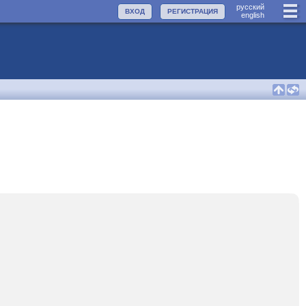
руccкий
ВХОД
РЕГИСТРАЦИЯ
english