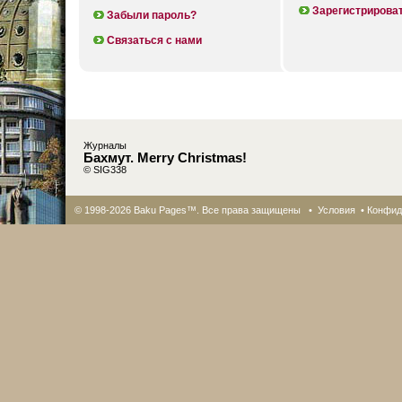
Зарегистрирова
Забыли пароль?
Связаться с нами
Журналы
Бахмут. Merry Christmas!
© SIG338
© 1998-2026 Baku Pages™. Все права защищены •
Условия
•
Конфид