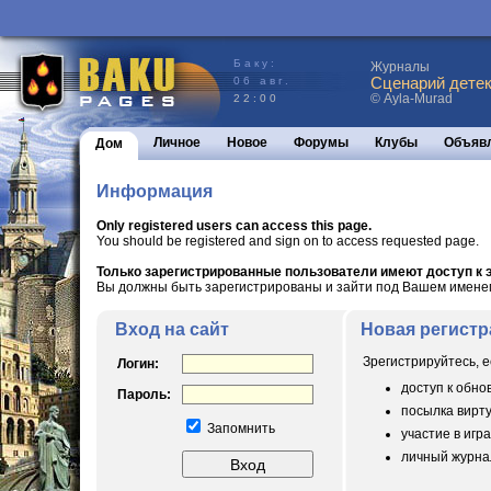
Баку:
Журналы
Сценарий детек
06 авг.
© Ayla-Murad
22:00
Личное
Новое
Форумы
Клубы
Объяв
Дом
Информация
Only registered users can access this page.
You should be registered and sign on to access requested page.
Только зарегистрированные пользователи имеют доступ к э
Вы должны быть зарегистрированы и зайти под Вашем именем 
Вход на сайт
Новая регистр
Зрегистрируйтесь, е
Логин:
доступ к обн
Пароль:
посылка вирт
Запомнить
участие в игра
личный журнал