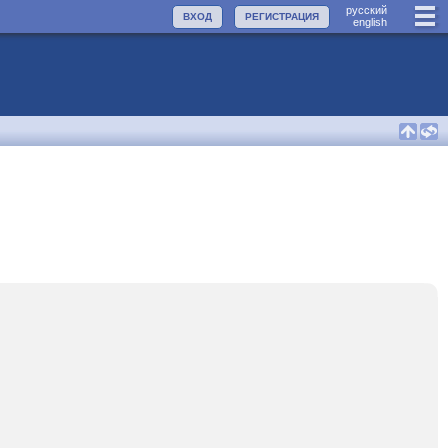
руccкий
ВХОД
РЕГИСТРАЦИЯ
english