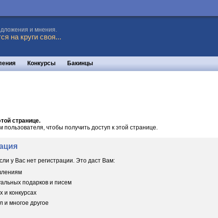
едложения и мнения.
я на круги своя...
ления
Конкурсы
Бакинцы
той странице.
пользователя, чтобы получить доступ к этой странице.
ация
сли у Вас нет регистрации. Это даст Вам:
овлениям
уальных подарков и писем
х и конкурсах
 и многое другое