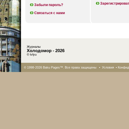
Зарегистрирова
Забыли пароль?
Связаться с нами
Журналы
Холодомор - 2026
© tvlyu
© 1998-2026 Baku Pages™. Все права защищены •
Условия
•
Конфид