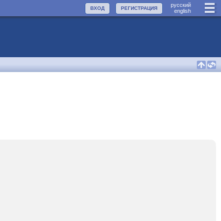
руccкий
ВХОД
РЕГИСТРАЦИЯ
english