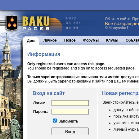
Баку:
Об этом сайте. Пр
Всё возвращаетс
08 авг.
© Manyasha1
09:56
Личное
Новое
Форумы
Клубы
Объяв
Дом
Информация
Only registered users can access this page.
You should be registered and sign on to access requested page.
Только зарегистрированные пользователи имеют доступ к э
Вы должны быть зарегистрированы и зайти под Вашем именем 
Вход на сайт
Новая регистр
Зрегистрируйтесь, е
Логин:
доступ к обн
Пароль:
посылка вирт
Запомнить
участие в игра
личный журнал