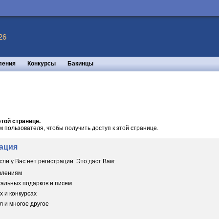
26
ления
Конкурсы
Бакинцы
той странице.
пользователя, чтобы получить доступ к этой странице.
ация
сли у Вас нет регистрации. Это даст Вам:
овлениям
уальных подарков и писем
х и конкурсах
 и многое другое