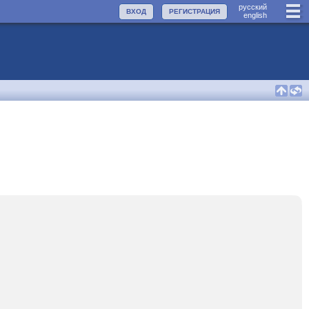
руccкий
ВХОД
РЕГИСТРАЦИЯ
english