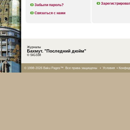
Зарегистрирова
Забыли пароль?
Связаться с нами
Журналы
Бахмут. "Последний дюйм"
© SIG338
© 1998-2026 Baku Pages™. Все права защищены •
Условия
•
Конфид