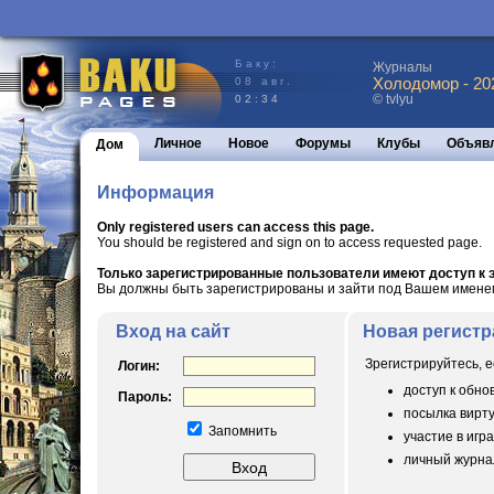
Баку:
Журналы
Холодомор - 20
08 авг.
© tvlyu
02:34
Личное
Новое
Форумы
Клубы
Объяв
Дом
Информация
Only registered users can access this page.
You should be registered and sign on to access requested page.
Только зарегистрированные пользователи имеют доступ к э
Вы должны быть зарегистрированы и зайти под Вашем именем 
Вход на сайт
Новая регистр
Зрегистрируйтесь, е
Логин:
доступ к обн
Пароль:
посылка вирт
Запомнить
участие в игра
личный журнал