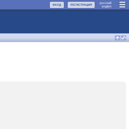
руccкий
ВХОД
РЕГИСТРАЦИЯ
english