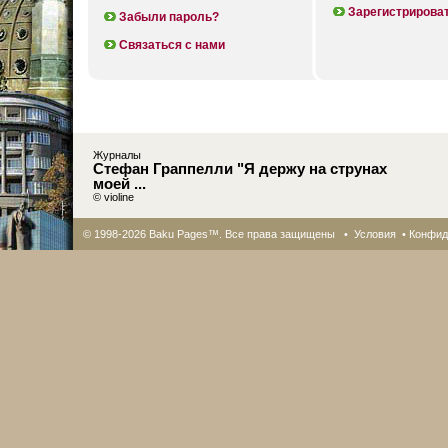
Зарегистрирова
Забыли пароль?
Связаться с нами
Журналы
Стефан Граппелли "Я держу на струнах
моей ...
© violine
© 1998-2026 Baku Pages™. Все права защищены •
Условия
•
Конфид