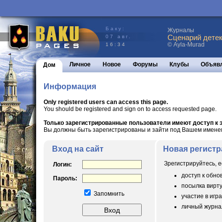
Баку:
Журналы
Сценарий детек
07 авг.
© Ayla-Murad
16:34
Личное
Новое
Форумы
Клубы
Объяв
Дом
Информация
Only registered users can access this page.
You should be registered and sign on to access requested page.
Только зарегистрированные пользователи имеют доступ к э
Вы должны быть зарегистрированы и зайти под Вашем именем 
Вход на сайт
Новая регистр
Зрегистрируйтесь, е
Логин:
доступ к обн
Пароль:
посылка вирт
Запомнить
участие в игра
личный журнал