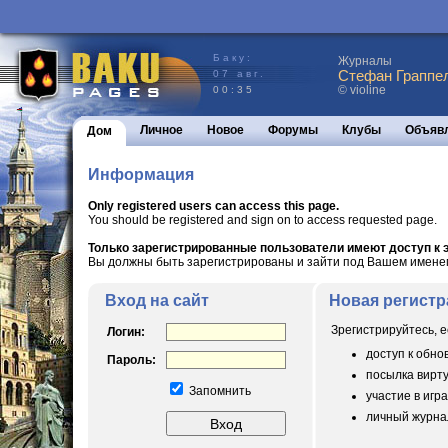
Баку:
Журналы
Стефан Граппел
07 авг.
© violine
00:35
Личное
Новое
Форумы
Клубы
Объяв
Дом
Информация
Only registered users can access this page.
You should be registered and sign on to access requested page.
Только зарегистрированные пользователи имеют доступ к э
Вы должны быть зарегистрированы и зайти под Вашем именем 
Вход на сайт
Новая регистр
Зрегистрируйтесь, е
Логин:
доступ к обн
Пароль:
посылка вирт
Запомнить
участие в игра
личный журнал