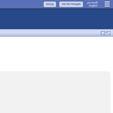
руccкий
ВХОД
РЕГИСТРАЦИЯ
english