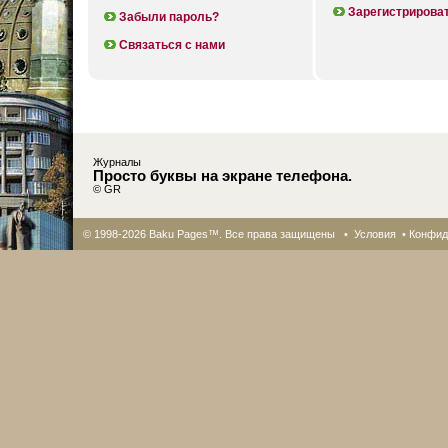
Зарегистрирова
Забыли пароль?
Связаться с нами
Журналы
Просто буквы на экране телефона.
© GR
© 1998-2026 Baku Pages™. Все права защищены •
Условия
•
Конфид