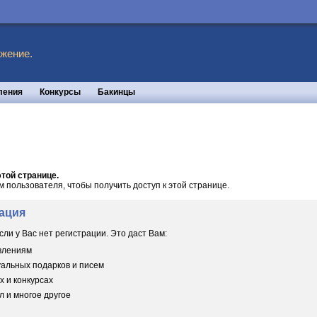
жение.
ления
Конкурсы
Бакинцы
той странице.
пользователя, чтобы получить доступ к этой странице.
ация
сли у Вас нет регистрации. Это даст Вам:
овлениям
уальных подарков и писем
х и конкурсах
 и многое другое