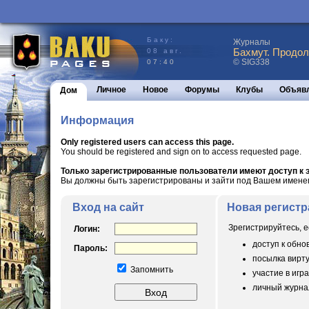
Баку:
Журналы
Бахмут. Продол
08 авг.
© SIG338
07:40
Личное
Новое
Форумы
Клубы
Объяв
Дом
Информация
Only registered users can access this page.
You should be registered and sign on to access requested page.
Только зарегистрированные пользователи имеют доступ к э
Вы должны быть зарегистрированы и зайти под Вашем именем 
Вход на сайт
Новая регистр
Зрегистрируйтесь, е
Логин:
доступ к обн
Пароль:
посылка вирт
Запомнить
участие в игра
личный журнал