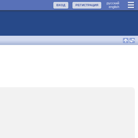
руccкий
ВХОД
РЕГИСТРАЦИЯ
english