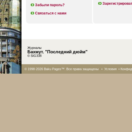
Зарегистрирова
Забыли пароль?
Связаться с нами
Журналы
Бахмут. "Последний дюйм"
© SIG338
© 1998-2026 Baku Pages™. Все права защищены •
Условия
•
Конфид